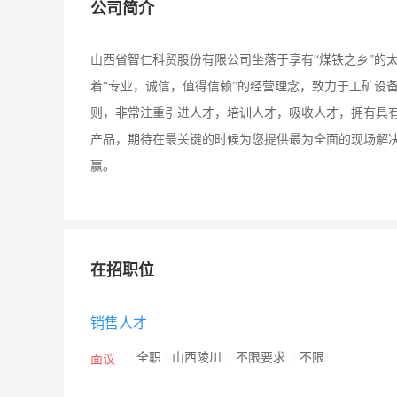
公司简介
山西省智仁科贸股份有限公司坐落于享有“煤铁之乡”的太原
着“专业，诚信，值得信赖”的经营理念，致力于工矿设
则，非常注重引进人才，培训人才，吸收人才，拥有具
产品，期待在最关键的时候为您提供最为全面的现场解
赢。
在招职位
销售人才
/
全职
/
山西陵川
/
不限要求
/
不限
面议