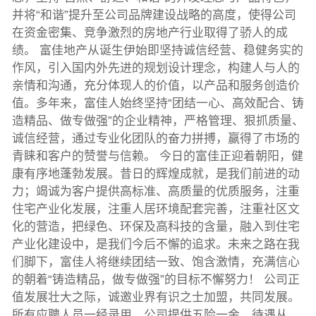
并将“和谐”提升至公司品牌建设战略的高度，使得公司
在资金密集、竞争激烈的房地产行业取得了骄人的成
绩。 富佳地产从诞生伊始即坚持诚信经营、稳健务实的
作风，引入国内外先进的规划设计理念，构建人与人的
亲情和沟通，充分体现人的价值，以产品和服务创造价
值。多年来，富佳人始终坚持“团结一心、高效配合、铸
造精品、做专做强”的企业精神，严格管理、狠抓质量、
诚信经营，通过专业化团队的奋力拼搏，赢得了市场的
青睐和客户的赞誉与信赖。 今日的富佳正迎着朝阳，健
康有序地蓬勃发展。昔日的辉煌成就，是我们前进的动
力；竭诚为客户提供高标准、高质量的优质服务，注重
住宅产业化发展，注重人居环境配套完善，注重社区文
化的营造，把绿色、环保及高科技的含量，融入到住宅
产业化建设中，是我们今后不懈的追求。未来之路在我
们脚下，富佳人将继续团结一致、饱含激情，充满信心
的朝着“铸造精品，做专做强”的目标不懈努力！ 公司正
值发展壮大之际，诚邀业界有识之士加盟，共同发展。
所有应聘人员一经录用、公司提供五险一金、待遇从