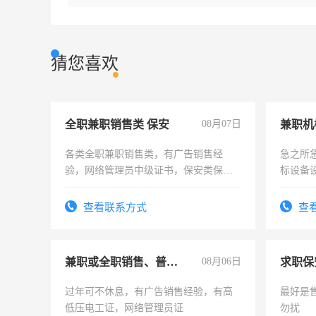
猜您喜欢
全职兼职销售类 保安
08月07日
各类全职兼职销售类，有广告销售经
急之所
验，网络管理员中级证书，保安类保安
标设备
队长，形象岗或幼儿园保安，维修水电
作和分
有高低压电工证和十几年工作经验
结识有
查看联系方式
查
兼职或全职销售、普工、维修
08月06日
求职保
过年可不休息，有广告销售经验，有高
最好是
低压电工证，网络管理员证
勿扰