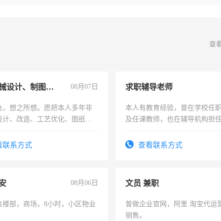
查
兼职机械设计、制图、设备改造
08月07日
求职辅导老师
急，想之所想。愿把本人多年非
本人有教育经验，曾在学校任
设计、改造、工艺优化、图纸制
及任课教师，也在辅导机构担
解的经验与您分享。 真诚合作，
师，求周一至周五辅导老师的
识之士，共享未来。
看联系方式
查看联系方式
安
08月06日
文员 兼职
售楼部，商场，8小时，小区物业
曾做企业官网，阿里 淘宝代运
销售。