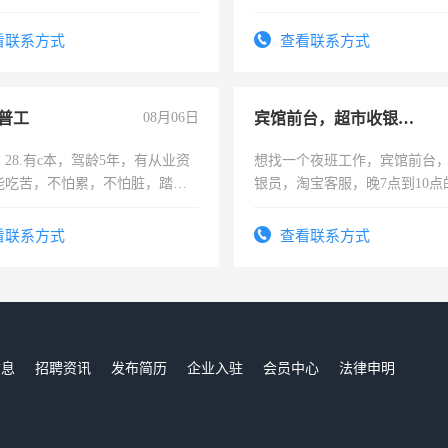
看联系方式
查看联系方式
普工
08月06日
宾馆前台，超市收银员，淘宝客服
28.有c本，驾龄5年，有从业资
想找一个夜班工作，宾馆前台
能吃苦，不怕累，不怕脏，踏
银员，淘宝客服，晚7点到10点
求稳定工作一份，保险不干
工，麻烦看到的老板加我微信
号同微信
看联系方式
查看联系方式
信息
招聘资讯
发布简历
企业入驻
会员中心
法律申明
们