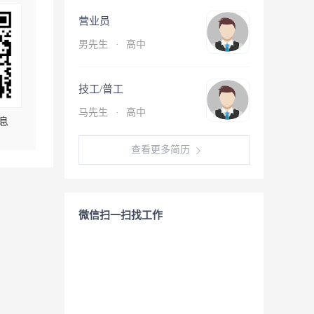
营业员
男先生
·
高中
技工/普工
马先生
·
高中
息
查看更多简历
微信扫一扫找工作