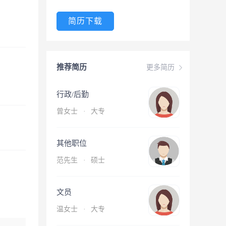
简历下载
推荐简历
更多简历
行政/后勤
曾女士
·
大专
其他职位
范先生
·
硕士
文员
温女士
·
大专